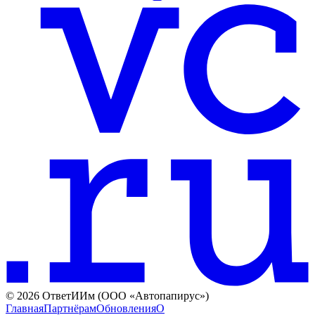
©
2026
ОтветИИм (ООО «Автопапирус»)
Главная
Партнёрам
Обновления
О