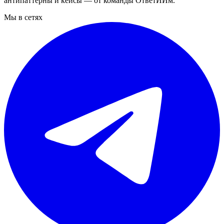
антипаттерны и кейсы — от команды ОтветИИм.
Мы в сетях