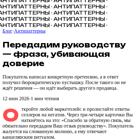
АНТИПАТТЕРНЫ · АНТИПАТТЕРНЫ ·
АНТИПАТТЕРНЫ · АНТИПАТТЕРНЫ ·
АНТИПАТТЕРНЫ · АНТИПАТТЕРНЫ ·
АНТИПАТТЕРНЫ · АНТИПАТТЕРНЫ ·
АНТИПАТТЕРНЫ · АНТИПАТТЕРНЫ ·
Блог
·
Антипаттерны
Передадим
руководству
—
фраза
,
убивающая
доверие
Покупатель написал конкретную претензию, а в ответ
получил бюрократическую пустышку. После такого он не
ждёт решения — он идёт выбирать другого продавца.
12 июн 2026
·
1
мин чтения
О
ткройте любой маркетплейс и пролистайте ответы
селлеров на негатив. Через три-четыре карточки Вы
наткнётесь на это: «Спасибо за обратную связь, мы
обязательно передадим Ваш отзыв руководству». Покупатель
жалуется на сломанную молнию, а ему отвечают
канцелярским ритуалом.