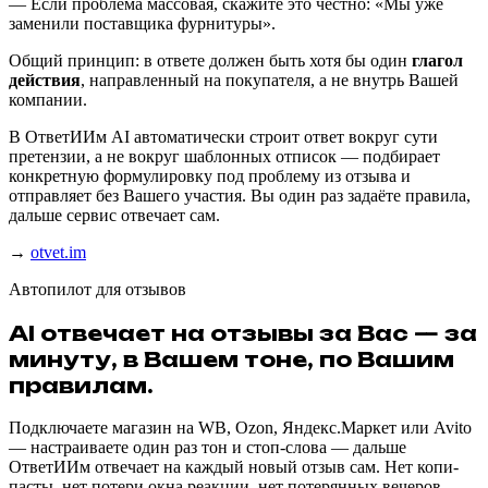
— Если проблема массовая, скажите это честно: «Мы уже
заменили поставщика фурнитуры».
Общий принцип: в ответе должен быть хотя бы один
глагол
действия
, направленный на покупателя, а не внутрь Вашей
компании.
В ОтветИИм AI автоматически строит ответ вокруг сути
претензии, а не вокруг шаблонных отписок — подбирает
конкретную формулировку под проблему из отзыва и
отправляет без Вашего участия. Вы один раз задаёте правила,
дальше сервис отвечает сам.
→
otvet.im
Автопилот для отзывов
AI отвечает на отзывы за Вас — за
минуту, в Вашем тоне, по Вашим
правилам.
Подключаете магазин на WB, Ozon, Яндекс.Маркет или Avito
— настраиваете один раз тон и стоп-слова — дальше
ОтветИИм отвечает на каждый новый отзыв сам. Нет копи-
пасты, нет потери окна реакции, нет потерянных вечеров.