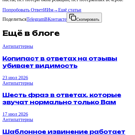
Попробовать ОтветИИм
→
Ещё статьи
Поделиться
Telegram
ВКонтакте
Скопировать
Ещё в блоге
Антипаттерны
Копипаст
в
ответах
на
отзывы
убивает
видимость
23 июл 2026
Антипаттерны
Шесть
фраз
в
ответах
,
которые
звучат
нормально
только
Вам
17 июл 2026
Антипаттерны
Шаблонное
извинение
работает