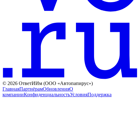
©
2026
ОтветИИм (ООО «Автопапирус»)
Главная
Партнёрам
Обновления
О
компании
Конфиденциальность
Условия
Поддержка