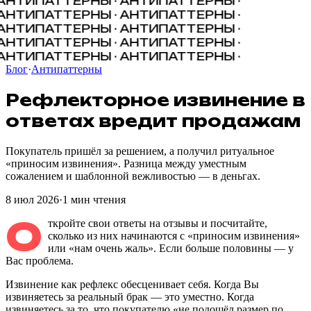
АНТИПАТТЕРНЫ · АНТИПАТТЕРНЫ ·
АНТИПАТТЕРНЫ · АНТИПАТТЕРНЫ ·
АНТИПАТТЕРНЫ · АНТИПАТТЕРНЫ ·
АНТИПАТТЕРНЫ · АНТИПАТТЕРНЫ ·
АНТИПАТТЕРНЫ · АНТИПАТТЕРНЫ ·
Блог
·
Антипаттерны
Рефлекторное
извинение
в
ответах
вредит
продажам
Покупатель пришёл за решением, а получил ритуальное
«приносим извинения». Разница между уместным
сожалением и шаблонной вежливостью — в деньгах.
8 июл 2026
·
1
мин чтения
О
ткройте свои ответы на отзывы и посчитайте,
сколько из них начинаются с «приносим извинения»
или «нам очень жаль». Если больше половины — у
Вас проблема.
Извинение как рефлекс обесценивает себя. Когда Вы
извиняетесь за реальный брак — это уместно. Когда
извиняетесь за то, что покупателю «не подошёл размер по