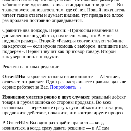
таблице» или «доставка заняла стандартные три дня» — Вы
транслируете виноватость там, где её нет. Новый покупатель
читает такие ответы и думает: видимо, тут правда всё плохо,
раз продавец постоянно оправдывается.
Сравните два подхода. Первый: «Приносим извинения за
доставленные неудобства, нам очень жаль, что Вам не
подошёл размер». Второй: «Размеры соответствуют таблице
на карточке — если нужна помощь с выбором, напишите нам,
подберём». Первый звучит как приговор товару. Второй —
как уверенность в продукте.
Реклама на правах редакции
ОтветИИм
закрывает отзывы на автопилоте — AI читает,
отвечает, отправляет. Один раз настраиваете правила, дальше
сервис работает за Вас.
Попробовать →
Извинение уместно ровно в двух случаях
: реальный дефект
товара и грубая ошибка со стороны продавца. Во всех
остальных — переходите сразу к сути: объясните ситуацию,
предложите действие, покажите, что контролируете процесс.
В ОтветИИм Вы один раз задаёте правило — когда
извиняться, а когда сразу давать решение — и AI сам