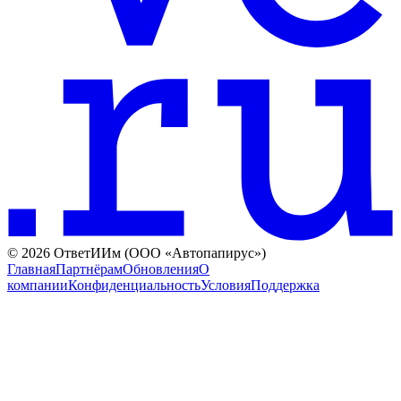
©
2026
ОтветИИм (ООО «Автопапирус»)
Главная
Партнёрам
Обновления
О
компании
Конфиденциальность
Условия
Поддержка