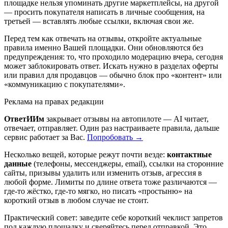
площадке нельзя упоминать другие маркетплейсы, на другой
— просить покупателя написать в личные сообщения, на
третьей — вставлять любые ссылки, включая свои же.
Перед тем как отвечать на отзывы, откройте актуальные
правила именно Вашей площадки. Они обновляются без
предупреждения: то, что проходило модерацию вчера, сегодня
может заблокировать ответ. Искать нужно в разделах оферты
или правил для продавцов — обычно блок про «контент» или
«коммуникацию с покупателями».
Реклама на правах редакции
ОтветИИм
закрывает отзывы на автопилоте — AI читает,
отвечает, отправляет. Один раз настраиваете правила, дальше
сервис работает за Вас.
Попробовать →
Несколько вещей, которые режут почти везде:
контактные
данные
(телефоны, мессенджеры, email), ссылки на сторонние
сайты, призывы удалить или изменить отзыв, агрессия в
любой форме. Лимиты по длине ответа тоже различаются —
где-то жёстко, где-то мягко, но писать «простыню» на
короткий отзыв в любом случае не стоит.
Практический совет: заведите себе короткий чеклист запретов
под каждую площадку и сверяйтесь перед отправкой. Это