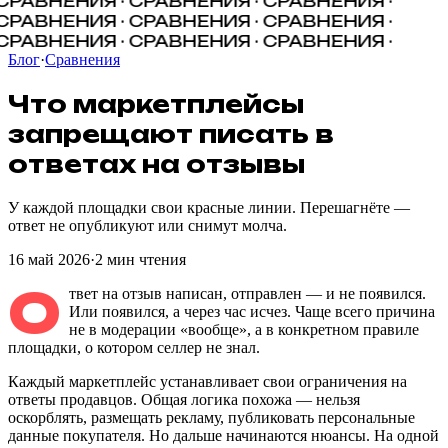
СРАВНЕНИЯ ·
СРАВНЕНИЯ · СРАВНЕНИЯ ·
СРАВНЕНИЯ · СРАВНЕНИЯ ·
СРАВНЕНИЯ ·
СРАВНЕНИЯ · СРАВНЕНИЯ · СРАВНЕНИЯ ·
Блог
·
Сравнения
Что
маркетплейсы
запрещают
писать
в
ответах
на
отзывы
У каждой площадки свои красные линии. Перешагнёте —
ответ не опубликуют или снимут молча.
16 май 2026
·
2
мин чтения
О
твет на отзыв написан, отправлен — и не появился.
Или появился, а через час исчез. Чаще всего причина
не в модерации «вообще», а в конкретном правиле
площадки, о котором селлер не знал.
Каждый маркетплейс устанавливает свои ограничения на
ответы продавцов. Общая логика похожа — нельзя
оскорблять, размещать рекламу, публиковать персональные
данные покупателя. Но дальше начинаются нюансы. На одной