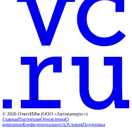
©
2026
ОтветИИм (ООО «Автопапирус»)
Главная
Партнёрам
Обновления
О
компании
Конфиденциальность
Условия
Поддержка