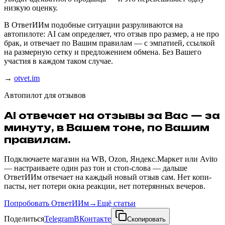
низкую оценку.
В ОтветИИм подобные ситуации разруливаются на
автопилоте: AI сам определяет, что отзыв про размер, а не про
брак, и отвечает по Вашим правилам — с эмпатией, ссылкой
на размерную сетку и предложением обмена. Без Вашего
участия в каждом таком случае.
→
otvet.im
Автопилот для отзывов
AI отвечает на отзывы за Вас — за
минуту, в Вашем тоне, по Вашим
правилам.
Подключаете магазин на WB, Ozon, Яндекс.Маркет или Avito
— настраиваете один раз тон и стоп-слова — дальше
ОтветИИм отвечает на каждый новый отзыв сам. Нет копи-
пасты, нет потери окна реакции, нет потерянных вечеров.
Попробовать ОтветИИм
→
Ещё статьи
Поделиться
Telegram
ВКонтакте
Скопировать