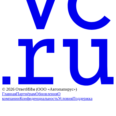
©
2026
ОтветИИм (ООО «Автопапирус»)
Главная
Партнёрам
Обновления
О
компании
Конфиденциальность
Условия
Поддержка