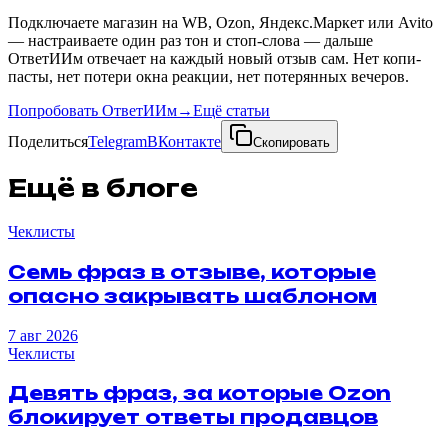
Подключаете магазин на WB, Ozon, Яндекс.Маркет или Avito
— настраиваете один раз тон и стоп-слова — дальше
ОтветИИм отвечает на каждый новый отзыв сам. Нет копи-
пасты, нет потери окна реакции, нет потерянных вечеров.
Попробовать ОтветИИм
→
Ещё статьи
Поделиться
Telegram
ВКонтакте
Скопировать
Ещё в блоге
Чеклисты
Семь
фраз
в
отзыве
,
которые
опасно
закрывать
шаблоном
7 авг 2026
Чеклисты
Девять
фраз
,
за
которые
Ozon
блокирует
ответы
продавцов