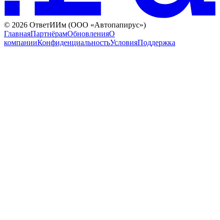
©
2026
ОтветИИм (ООО «Автопапирус»)
Главная
Партнёрам
Обновления
О
компании
Конфиденциальность
Условия
Поддержка