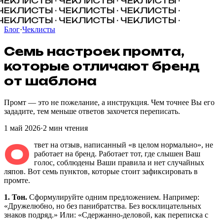
ЧЕКЛИСТЫ ·
ЧЕКЛИСТЫ · ЧЕКЛИСТЫ ·
ЧЕКЛИСТЫ · ЧЕКЛИСТЫ ·
ЧЕКЛИСТЫ ·
ЧЕКЛИСТЫ · ЧЕКЛИСТЫ · ЧЕКЛИСТЫ ·
Блог
·
Чеклисты
Семь
настроек
промта
,
которые
отличают
бренд
от
шаблона
Промт — это не пожелание, а инструкция. Чем точнее Вы его
зададите, тем меньше ответов захочется переписать.
1 май 2026
·
2
мин чтения
О
твет на отзыв, написанный «в целом нормально», не
работает на бренд. Работает тот, где слышен Ваш
голос, соблюдены Ваши правила и нет случайных
ляпов. Вот семь пунктов, которые стоит зафиксировать в
промте.
1. Тон.
Сформулируйте одним предложением. Например:
«Дружелюбно, но без панибратства. Без восклицательных
знаков подряд.» Или: «Сдержанно-деловой, как переписка с