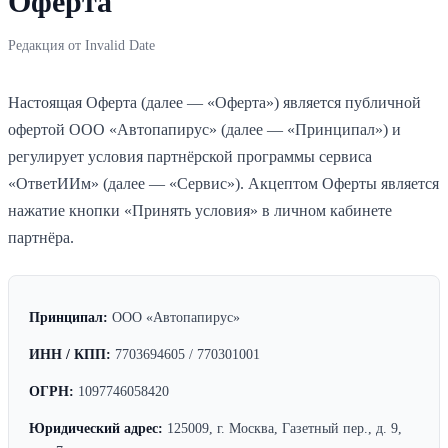
Оферта
Редакция от
Invalid Date
Настоящая Оферта (далее — «Оферта») является публичной
офертой
ООО
«Автопапирус»
(далее — «Принципал») и
регулирует условия партнёрской программы сервиса
«
ОтветИИм
» (далее — «Сервис»). Акцептом Оферты является
нажатие кнопки «Принять условия» в личном кабинете
партнёра.
Принципал:
ООО
«Автопапирус»
ИНН / КПП:
7703694605
/
770301001
ОГРН:
1097746058420
Юридический адрес:
125009, г. Москва, Газетный пер., д. 9,