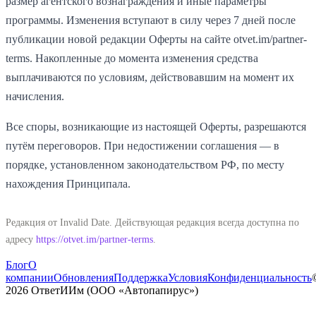
размер агентского вознаграждения и иные параметры
программы. Изменения вступают в силу через 7 дней после
публикации новой редакции Оферты на сайте
otvet.im
/partner-
terms. Накопленные до момента изменения средства
выплачиваются по условиям, действовавшим на момент их
начисления.
Все споры, возникающие из настоящей Оферты, разрешаются
путём переговоров. При недостижении соглашения — в
порядке, установленном законодательством РФ, по месту
нахождения Принципала.
Редакция от
Invalid Date
. Действующая редакция всегда доступна по
адресу
https://
otvet.im
/partner-terms
.
Блог
О
компании
Обновления
Поддержка
Условия
Конфиденциальность
2026
ОтветИИм (ООО «Автопапирус»)