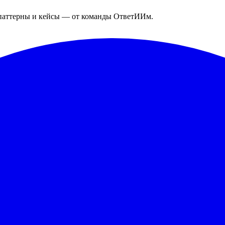
типаттерны и кейсы — от команды ОтветИИм.