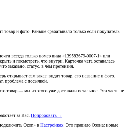
т товар и фото. Раньше срабатывало только если покупатель
и почти всегда только номер вида «139583679-0007-1» или
рыть и посмотреть, что внутри. Карточка чата оставалась
то заказано, статус, в чём претензия.
 открывает сам заказ: видит товар, его название и фото.
ат, проблема с посылкой.
то товар — мы из этого уже доставали остальное. Эта часть не
аботает за Вас.
Попробовать →
еподключить Ozon» в
Настройках
. Это правило Озона: новые