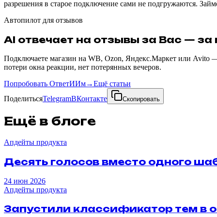
разрешения в старое подключение сами не подгружаются. Займё
Автопилот для отзывов
AI отвечает на отзывы за Вас — за
Подключаете магазин на WB, Ozon, Яндекс.Маркет или Avito —
потери окна реакции, нет потерянных вечеров.
Попробовать ОтветИИм
→
Ещё статьи
Поделиться
Telegram
ВКонтакте
Скопировать
Ещё в блоге
Апдейты продукта
Десять
голосов
вместо
одного
шаб
24 июн 2026
Апдейты продукта
Запустили
классификатор
тем
в
о