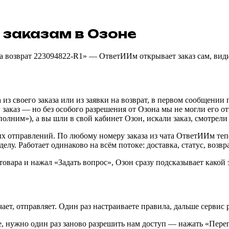
заказам
в
Озоне
на возврат 223094822-R1» — ОтветИИм открывает заказ сам, види
а из своего заказа или из заявки на возврат, в первом сообщени
заказ — но без особого разрешения от Озона мы не могли его отк
лним»), а вы шли в свой кабинет Озон, искали заказ, смотрели ч
 отправлений. По любому номеру заказа из чата ОтветИИм теперь
елу. Работает одинаково на всём потоке: доставка, статус, возвр
вара и нажал «Задать вопрос», Озон сразу подсказывает какой э
ет, отправляет. Один раз настраиваете правила, дальше сервис р
, нужно один раз заново разрешить нам доступ — нажать «Пер