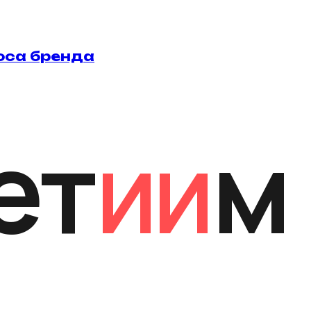
оса
бренда