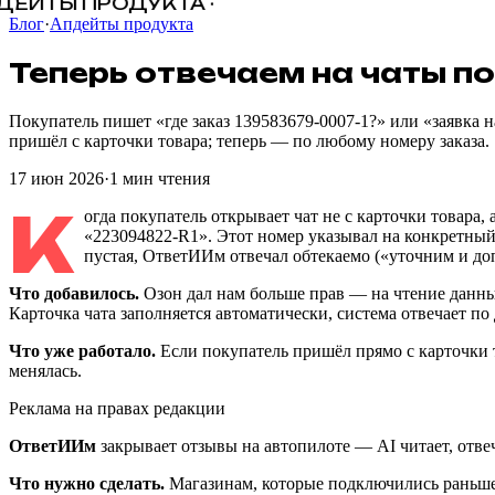
ЕЙТЫ ПРОДУКТА ·
Блог
·
Апдейты продукта
Теперь
отвечаем
на
чаты
по
Покупатель пишет «где заказ 139583679-0007-1?» или «заявка 
пришёл с карточки товара; теперь — по любому номеру заказа.
17 июн 2026
·
1
мин чтения
К
огда покупатель открывает чат не с карточки товара, 
«223094822-R1». Этот номер указывал на конкретный 
пустая, ОтветИИм отвечал обтекаемо («уточним и допо
Что добавилось.
Озон дал нам больше прав — на чтение данных
Карточка чата заполняется автоматически, система отвечает по д
Что уже работало.
Если покупатель пришёл прямо с карточки то
менялась.
Реклама на правах редакции
ОтветИИм
закрывает отзывы на автопилоте — AI читает, отвеча
Что нужно сделать.
Магазинам, которые подключились раньше